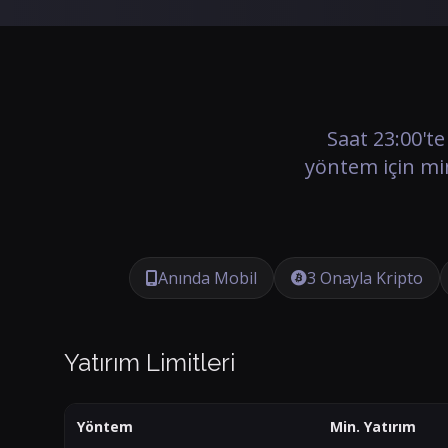
Saat 23:00't
yöntem için mi
Anında Mobil
3 Onayla Kripto
Yatırım Limitleri
Yöntem
Min. Yatırım