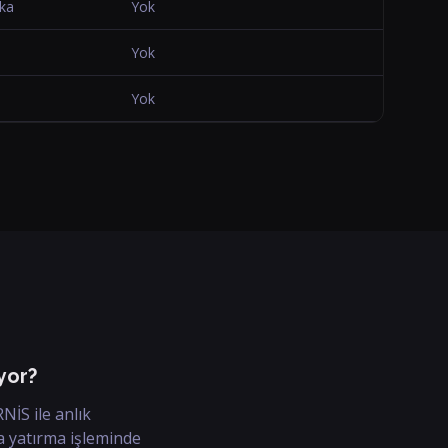
ka
Yok
Yok
Yok
yor?
NİS ile anlık
a yatırma işleminde