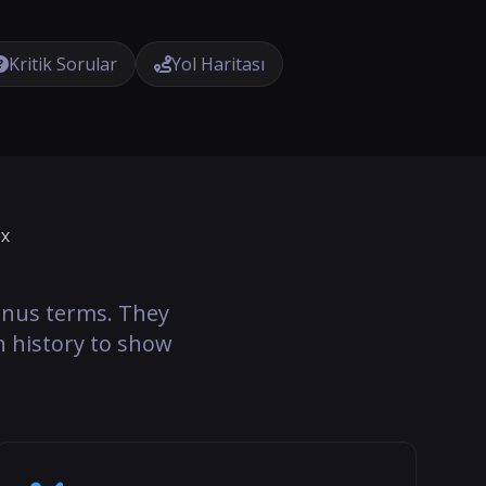
Kritik Sorular
Yol Haritası
5x
onus terms. They
n history to show