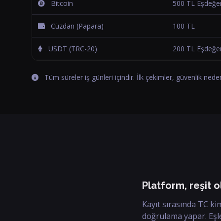
Bitcoin
500 TL Eşdeğer
Cüzdan (Papara)
100 TL
USDT (TRC-20)
200 TL Eşdeğer
Tüm süreler iş günleri içindir. İlk çekimler, güvenlik neden
Platform, reşit 
Kayıt sırasında TC ki
doğrulama yapar. Eşle