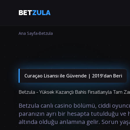
Ana İçeriğe Geç
BET
ZULA
Ana Sayfa
›
Betzula
Curaçao Lisansı ile Güvende | 2019'dan Beri
Betzula - Yüksek Kazançlı Bahis Fırsatlarıyla Tam Z
Betzula canlı casino bölümü, ciddi oyuncul
paranızın ayrı bir hesapta tutulduğu ve 
altında olduğu anlamına gelir. Sorun yaşa