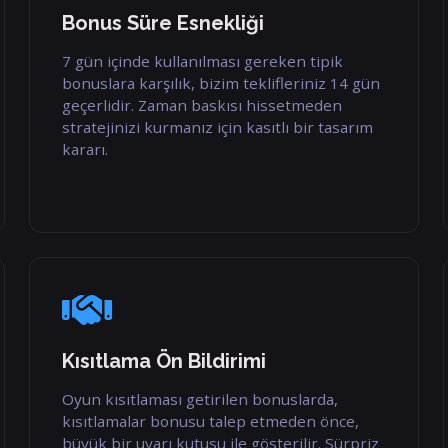
Bonus Süre Esnekliği
7 gün içinde kullanılması gereken tipik
bonuslara karşılık, bizim teklifleriniz 14 gün
geçerlidir. Zaman baskısı hissetmeden
stratejinizi kurmanız için kasıtlı bir tasarım
kararı.
Kısıtlama Ön Bildirimi
Oyun kısıtlaması getirilen bonuslarda,
kısıtlamalar bonusu talep etmeden önce,
büyük bir uyarı kutusu ile gösterilir. Sürpriz