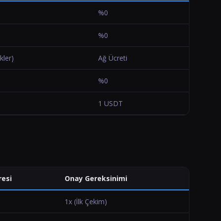
%0
%0
kler)
Ağ Ücreti
%0
1 USDT
resi
Onay Gereksinimi
1x (İlk Çekim)