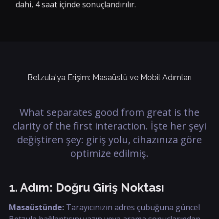
dahi, 4 saat içinde sonuçlandırılır.
Betzula'ya Erişim: Masaüstü ve Mobil Adımları
What separates good from great is the
clarity of the first interaction. İşte her şeyi
değiştiren şey: giriş yolu, cihazınıza göre
optimize edilmiş.
1. Adım: Doğru Giriş Noktası
Masaüstünde:
Tarayıcınızın adres çubuğuna güncel