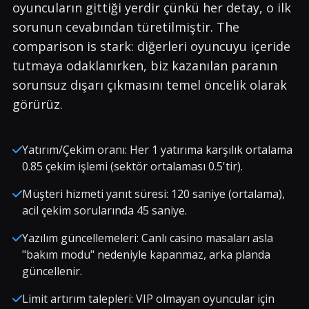
oyuncuların gittiği yerdir çünkü her detay, o ilk
sorunun cevabından türetilmiştir. The
comparison is stark: diğerleri oyuncuyu içeride
tutmaya odaklanırken, biz kazanılan paranın
sorunsuz dışarı çıkmasını temel öncelik olarak
görürüz.
Yatırım/Çekim oranı: Her 1 yatırıma karşılık ortalama
0.85 çekim işlemi (sektör ortalaması 0.5'tir).
Müşteri hizmeti yanıt süresi: 120 saniye (ortalama),
acil çekim sorularında 45 saniye.
Yazılım güncellemeleri: Canlı casino masaları asla
"bakım modu" nedeniyle kapanmaz, arka planda
güncellenir.
Limit artırım talepleri: VIP olmayan oyuncular için