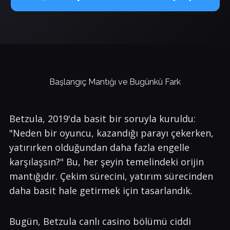
Başlangıç Mantığı ve Bugünkü Fark
Betzula, 2019'da basit bir soruyla kuruldu:
"Neden bir oyuncu, kazandığı parayı çekerken,
yatırırken olduğundan daha fazla engelle
karşılaşsın?" Bu, her şeyin temelindeki orijin
mantığıdır. Çekim sürecini, yatırım sürecinden
daha basit hale getirmek için tasarlandık.
Bugün, Betzula canlı casino bölümü ciddi