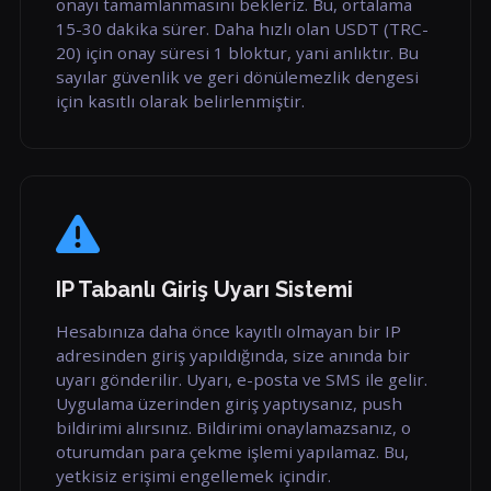
onayı tamamlanmasını bekleriz. Bu, ortalama
15-30 dakika sürer. Daha hızlı olan USDT (TRC-
20) için onay süresi 1 bloktur, yani anlıktır. Bu
sayılar güvenlik ve geri dönülemezlik dengesi
için kasıtlı olarak belirlenmiştir.
IP Tabanlı Giriş Uyarı Sistemi
Hesabınıza daha önce kayıtlı olmayan bir IP
adresinden giriş yapıldığında, size anında bir
uyarı gönderilir. Uyarı, e-posta ve SMS ile gelir.
Uygulama üzerinden giriş yaptıysanız, push
bildirimi alırsınız. Bildirimi onaylamazsanız, o
oturumdan para çekme işlemi yapılamaz. Bu,
yetkisiz erişimi engellemek içindir.