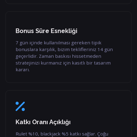
Bonus Süre Esnekliği
7 gün içinde kullanılması gereken tipik
bonuslara karşılık, bizim teklifleriniz 14 gün
geçerlidir. Zaman baskısı hissetmeden
stratejinizi kurmanız için kasıtlı bir tasarım
kararı.
Katkı Oranı Açıklığı
Rulet %10, blackjack %5 katkı sağlar. Çoğu