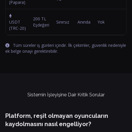
(Papara)
200 TL
USDT
Sınırsız
Anında
Yok
Eşdeğeri
(TRC-20)
Tüm süreler iş günleri içindir. İlk çekimler, güvenlik nedeniyle
ek belge onayı gerektirebilir.
Sistemin İşleyişine Dair Kritik Sorular
Platform, reşit olmayan oyuncuların
kaydolmasını nasıl engelliyor?