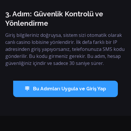
3. Adım: Güvenlik Kontrolü ve
Yönlendirme
Giriş bilgileriniz doğruysa, sistem sizi otomatik olarak
canlı casino lobisine yönlendirir. İlk defa farklı bir IP
adresinden giriş yapıyorsanız, telefonunuza SMS kodu
gönderilir. Bu kodu girmeniz gerekir. Bu adım, hesap
güvenliğiniz içindir ve sadece 30 saniye sürer.
Bu Adımları Uygula ve Giriş Yap