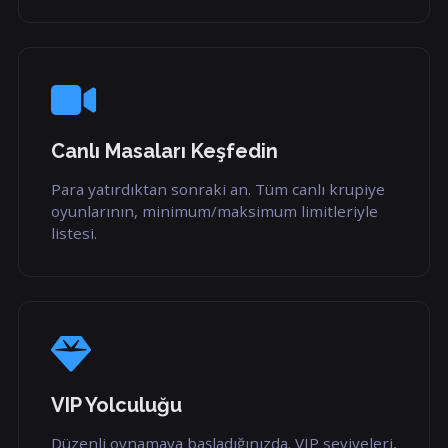
Canlı Masaları Keşfedin
Para yatırdıktan sonraki an. Tüm canlı krupiye
oyunlarının, minimum/maksimum limitleriyle
listesi.
VIP Yolculuğu
Düzenli oynamaya başladığınızda. VIP seviyeleri,