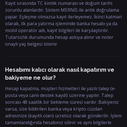
Kayıt sırasında TC kimlik numarası ve doğum tarihi
zorunlu alanlardır. Sistem MERNİS ile anlık doğrulama
yapar. Eşleşme olmazsa kayıt ilerleyemez. İkinci katman
olarak, ilk para yatırma işleminde banka hesabı ya da
mobil operatör adı, kayıt bilgileri ile karşılaştırılır.
Tutarsızlık durumunda hesap askıya alınır ve noter
onaylı yaş belgesi istenir.
Hesabımı kalıcı olarak nasıl kapatırım ve
bakiyeme ne olur?
Hesap kapatma, müşteri hizmetleri ile yazılı talep (e-
posta veya canlı destek kaydı) üzerine yapılır. Talep
sonrası 48 saatlik bir bekleme süresi vardır. Bakiyeniz
varsa, size bildirilen banka veya kripto cüzdan
adresinize (kayıtlı olan) ücretsiz olarak gönderilir. İşlem
tamamlandığında hesabınız silinir ve aynı bilgilerle