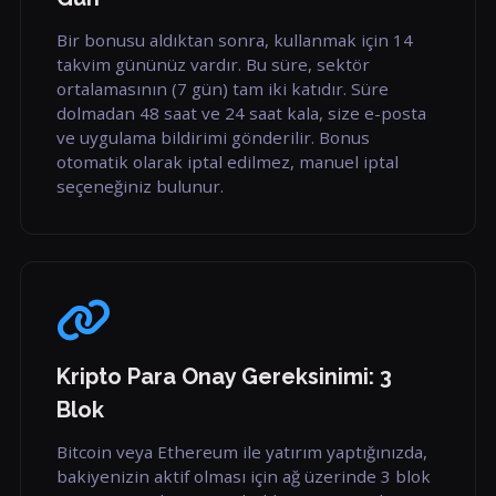
Bir bonusu aldıktan sonra, kullanmak için 14
takvim gününüz vardır. Bu süre, sektör
ortalamasının (7 gün) tam iki katıdır. Süre
dolmadan 48 saat ve 24 saat kala, size e-posta
ve uygulama bildirimi gönderilir. Bonus
otomatik olarak iptal edilmez, manuel iptal
seçeneğiniz bulunur.
Kripto Para Onay Gereksinimi: 3
Blok
Bitcoin veya Ethereum ile yatırım yaptığınızda,
bakiyenizin aktif olması için ağ üzerinde 3 blok