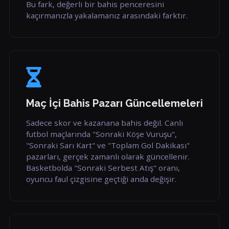
Bu fark, değerli bir bahis penceresini
kaçırmanızla yakalamanız arasındaki farktır.
Maç İçi Bahis Pazarı Güncellemeleri
Sadece skor ve kazanana bahis değil. Canlı
futbol maçlarında "Sonraki Köşe Vuruşu",
"Sonraki Sarı Kart" ve "Toplam Gol Dakikası"
pazarları, gerçek zamanlı olarak güncellenir.
Basketbolda "Sonraki Serbest Atış" oranı,
oyuncu faul çizgisine geçtiği anda değişir.