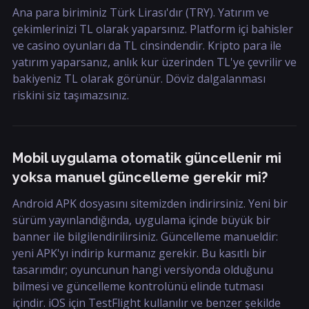
Ana para biriminiz Türk Lirası'dır (TRY). Yatırım ve
çekimlerinizi TL olarak yaparsınız. Platform içi bahisler
ve casino oyunları da TL cinsindendir. Kripto para ile
yatırım yaparsanız, anlık kur üzerinden TL'ye çevrilir ve
bakiyeniz TL olarak görünür. Döviz dalgalanması
riskini siz taşımazsınız.
Mobil uygulama otomatik güncellenir mi
yoksa manuel güncelleme gerekir mi?
Android APK dosyasını sitemizden indirirsiniz. Yeni bir
sürüm yayınlandığında, uygulama içinde büyük bir
banner ile bilgilendirilirsiniz. Güncelleme manueldir:
yeni APK'yı indirip kurmanız gerekir. Bu kasıtlı bir
tasarımdır; oyuncunun hangi versiyonda olduğunu
bilmesi ve güncelleme kontrolünü elinde tutması
içindir. iOS için TestFlight kullanılır ve benzer şekilde