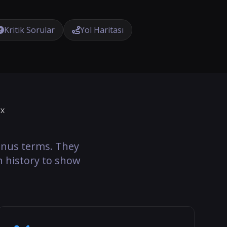
Kritik Sorular
Yol Haritası
5x
onus terms. They
n history to show