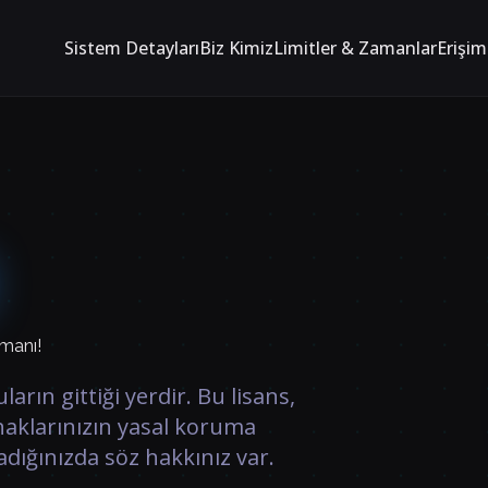
Sistem Detayları
Biz Kimiz
Limitler & Zamanlar
Erişim
amanı!
arın gittiği yerdir. Bu lisans,
haklarınızın yasal koruma
dığınızda söz hakkınız var.