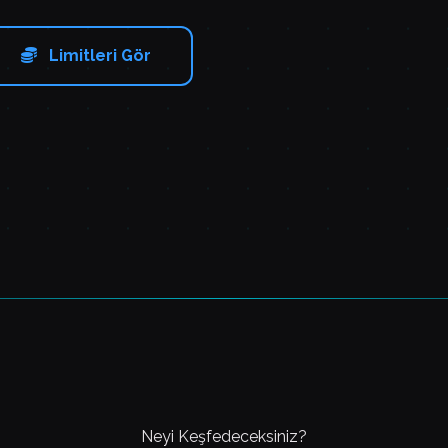
Limitleri Gör
Neyi Keşfedeceksiniz?