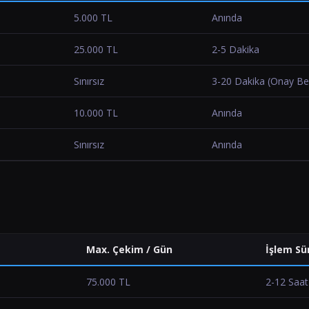
5.000 TL
Anında
25.000 TL
2-5 Dakika
Sınırsız
3-20 Dakika (Onay Be
10.000 TL
Anında
Sınırsız
Anında
Max. Çekim / Gün
İşlem Sü
75.000 TL
2-12 Saat