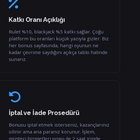
Katkı Oranı Açıklığı
Rulet %10, blackjack %5 katkı sağlar. Çoğu
platform bu oranları küçük yazıyla gizler. Biz
her bonus sayfasında, hangi oyunun ne
kadar çevrime saydığını açıkça tablo halinde
sunarız.
İptal ve İade Prosedürü
Bonusu iptal etmek isterseniz, kazançlarınız
silinir ama ana paranız korunur. İşlem,
müşteri hizmetleri onayı ile 2 saat içinde