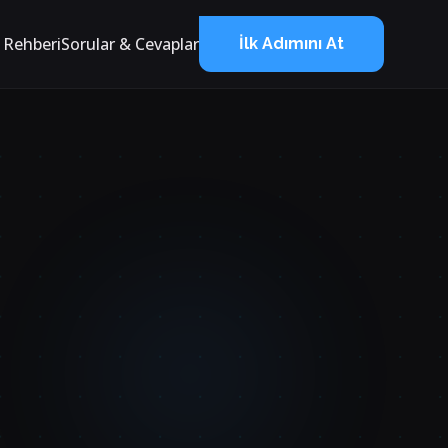
 Rehberi
Sorular & Cevaplar
İlk Adımını At