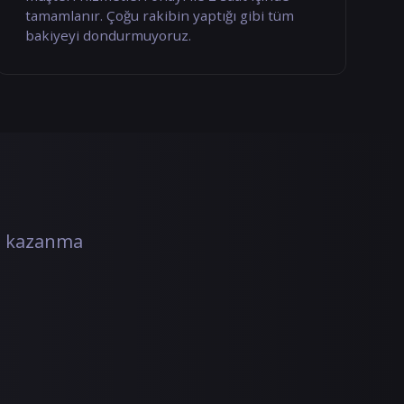
tamamlanır. Çoğu rakibin yaptığı gibi tüm
bakiyeyi dondurmuyoruz.
in kazanma