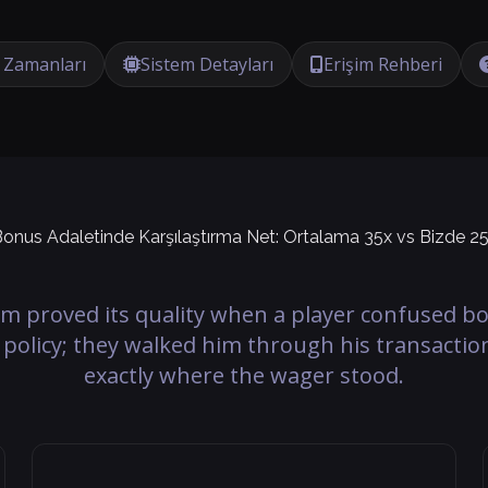
Zamanları
Sistem Detayları
Erişim Rehberi
onus Adaletinde Karşılaştırma Net: Ortalama 35x vs Bizde 2
m proved its quality when a player confused b
e policy; they walked him through his transactio
exactly where the wager stood.