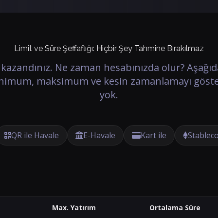
Limit ve Süre Şeffaflığı: Hiçbir Şey Tahmine Bırakılmaz
e kazandınız. Ne zaman hesabınızda olur? Aşağıda
nimum, maksimum ve kesin zamanlamayı göster
yok.
QR ile Havale
E-Havale
Kart ile
Stableco
Max. Yatırım
Ortalama Süre